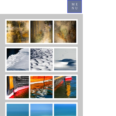
ME
NU