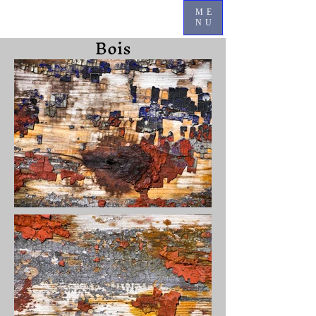
ME
NU
Bois